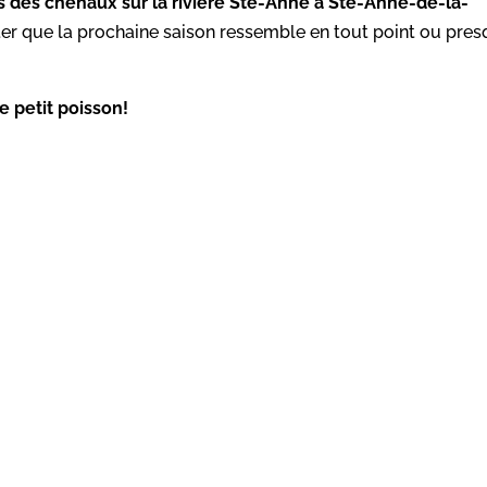
 des chenaux sur la rivière Ste-Anne à Ste-Anne-de-la-
er que la prochaine saison ressemble en tout point ou pre
e petit poisson!