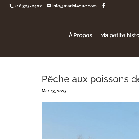
418 325-2402
info@marioleduc.com
À Propos
Ma petite hist
Pêche aux poissons d
Mar 13, 2025