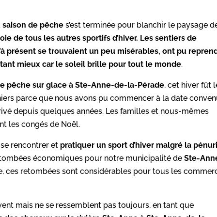
a
saison de pêche
s’est terminée pour blanchir le paysage d
joie de tous les autres sportifs d’hiver. Les sentiers de
’à présent se trouvaient un peu misérables, ont pu repren
n tant mieux car le soleil brille pour tout le monde
.
e pêche sur glace à Ste-Anne-de-la-Pérade
, cet hiver fût 
erniers parce que nous avons pu commencer à la date conve
s arrivé depuis quelques années. Les familles et nous-mêmes
nt les congés de Noël.
e se rencontrer et
pratiquer un sport d’hiver malgré la pénur
 retombées économiques pour notre municipalité de
Ste-Ann
e, ces retombées sont considérables pour tous les commer
vent mais ne se ressemblent pas toujours, en tant que